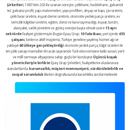
Şirketleri
, 1987’den 2024’e uzanan süreçte; çelikhane, haddehane, galvanizli
tel, galvaniz profil, yapı malzemeleri, yapı profilleri, ahşap ve kapı, çivi üretimi,
çelik hasır üretimi, inşaat demiri üretimi, otomotiv yedek parça üretimi, ev
temizlik kâğıtları üretimi, eğitim, deniz ve kara taşımacılığı, inşaat, turizm,
akaryakıt, varlık yönetimi ve güneş enerjisi başta olmak üzere
15 ayrı
sektörde
faaliyet göstermiştir.Bugün Epaş Grup;
10 fabrikası
, yurt içinde
435
çalışanı
, binlerce aktif müşterisi, Türkiye geneline yayılmış hizmet ağı ve
yaklaşık
60 ülkeye gerçekleştirdiği
otomotiv yedek parça, kâğıt ürünleri ile
tel-çelik sanayi mamulleri ihracatı sayesinde Türk ekonomisine katkı sunan; yerli
ve millî sermaye altyapısına sahip güçlü bir kuruluştur.
Üçüncü kuşak
yöneticileriyle birlikte
Epaş Grup Şirketleri, faaliyetlerini uluslararası
standartlarda;
kurumsallık, müşteri memnuniyeti, sürdürülebilirlik ve
sosyal sorumluluk
ilkeleri doğrultusunda kararlılıkla sürdürmektedir.