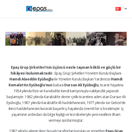
Epaş Grup Şirketleri’nin üçüncü nesle taşınan köklü ve güçlü bir
hikâyesi bulunmaktadır.
Epaş Grup Şirketleri Yönetim Kurulu Başkanı
Hamdi Alaeddin Eyüboğlu
ile Yönetim Kurulu Başkan Yardımcısı
Hamdi
Kemalettin Eyüboğlu’nun
babası
Dursun Ali Eyüboğlu
, ticaret hayatına
1954 yılında Rize ve Karabük’te kendi kamyonuyla nakliyecilik yaparak
başlamıştır. 1962 yılında Karabük’te demir-çelik ticaretine adım atan Dursun Ali
Eyüboğlu, 1967 yılında Karabük’te ilk haddehanesini, 1977 yılında ise Gebze’de
ikinci haddehanesini kurarak başarılı iş hayatında önemli bir iz bırakmıştır. İş
yaşamının ardından da bilge kişiliği ve tecrübeleriyle yeni nesillere ilham
vermeyi sürdürmüştür.
1987 yılında ailenin ikinci kuşağı tarafından kurulan ve yönetilen
Epaş Grup