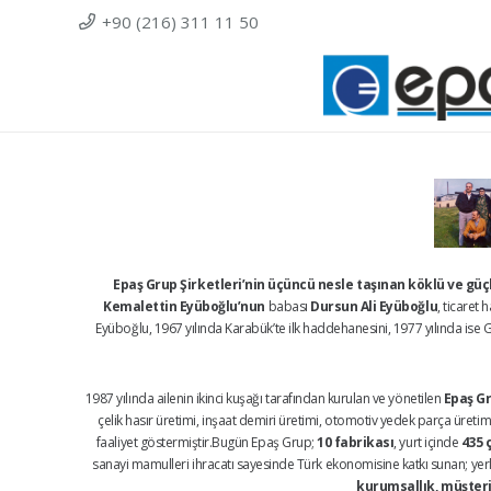
+90 (216) 311 11 50
Epaş Grup Şirketleri’nin üçüncü nesle taşınan köklü ve gü
Kemalettin Eyüboğlu’nun
babası
Dursun Ali Eyüboğlu
, ticaret
Eyüboğlu, 1967 yılında Karabük’te ilk haddehanesini, 1977 yılında ise Ge
1987 yılında ailenin ikinci kuşağı tarafından kurulan ve yönetilen
Epaş Gr
çelik hasır üretimi, inşaat demiri üretimi, otomotiv yedek parça üretimi,
faaliyet göstermiştir.Bugün Epaş Grup;
10 fabrikası
, yurt içinde
435 
sanayi mamulleri ihracatı sayesinde Türk ekonomisine katkı sunan; yerli 
kurumsallık, müşteri