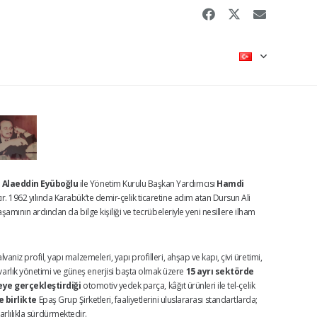
 Alaeddin Eyüboğlu
ile Yönetim Kurulu Başkan Yardımcısı
Hamdi
ır. 1962 yılında Karabük’te demir-çelik ticaretine adım atan Dursun Ali
şamının ardından da bilge kişiliği ve tecrübeleriyle yeni nesillere ilham
aniz profil, yapı malzemeleri, yapı profilleri, ahşap ve kapı, çivi üretimi,
t, varlık yönetimi ve güneş enerjisi başta olmak üzere
15 ayrı sektörde
eye gerçekleştirdiği
otomotiv yedek parça, kâğıt ürünleri ile tel-çelik
 birlikte
Epaş Grup Şirketleri, faaliyetlerini uluslararası standartlarda;
arlılıkla sürdürmektedir.