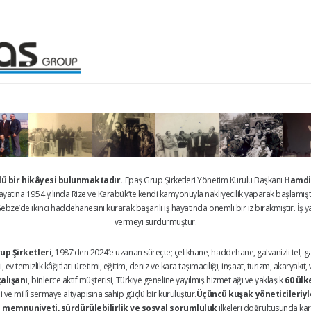
çlü bir hikâyesi bulunmaktadır.
Epaş Grup Şirketleri Yönetim Kurulu Başkanı
Hamdi
 hayatına 1954 yılında Rize ve Karabük’te kendi kamyonuyla nakliyecilik yaparak başlamışt
bze’de ikinci haddehanesini kurarak başarılı iş hayatında önemli bir iz bırakmıştır. İş ya
vermeyi sürdürmüştür.
up Şirketleri
, 1987’den 2024’e uzanan süreçte; çelikhane, haddehane, galvanizli tel, galv
 ev temizlik kâğıtları üretimi, eğitim, deniz ve kara taşımacılığı, inşaat, turizm, akaryakı
çalışanı
, binlerce aktif müşterisi, Türkiye geneline yayılmış hizmet ağı ve yaklaşık
60 ülk
ve millî sermaye altyapısına sahip güçlü bir kuruluştur.
Üçüncü kuşak yöneticileriyle
 memnuniyeti, sürdürülebilirlik ve sosyal sorumluluk
ilkeleri doğrultusunda kar