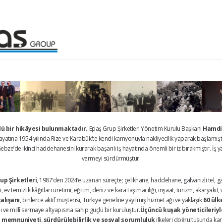
çlü bir hikâyesi bulunmaktadır.
Epaş Grup Şirketleri Yönetim Kurulu Başkanı
Hamdi
 hayatına 1954 yılında Rize ve Karabük’te kendi kamyonuyla nakliyecilik yaparak başlamışt
bze’de ikinci haddehanesini kurarak başarılı iş hayatında önemli bir iz bırakmıştır. İş ya
vermeyi sürdürmüştür.
up Şirketleri
, 1987’den 2024’e uzanan süreçte; çelikhane, haddehane, galvanizli tel, galv
 ev temizlik kâğıtları üretimi, eğitim, deniz ve kara taşımacılığı, inşaat, turizm, akaryakı
çalışanı
, binlerce aktif müşterisi, Türkiye geneline yayılmış hizmet ağı ve yaklaşık
60 ülk
ve millî sermaye altyapısına sahip güçlü bir kuruluştur.
Üçüncü kuşak yöneticileriyle
 memnuniyeti, sürdürülebilirlik ve sosyal sorumluluk
ilkeleri doğrultusunda kar