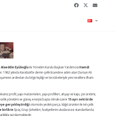
 Alaeddin Eyüboğlu
ile Yönetim Kurulu Başkan Yardımcısı
Hamdi
ır. 1962 yılında Karabük’te demir-çelik ticaretine adım atan Dursun Ali
şamının ardından da bilge kişiliği ve tecrübeleriyle yeni nesillere ilham
aniz profil, yapı malzemeleri, yapı profilleri, ahşap ve kapı, çivi üretimi,
t, varlık yönetimi ve güneş enerjisi başta olmak üzere
15 ayrı sektörde
eye gerçekleştirdiği
otomotiv yedek parça, kâğıt ürünleri ile tel-çelik
 birlikte
Epaş Grup Şirketleri, faaliyetlerini uluslararası standartlarda;
arlılıkla sürdürmektedir.