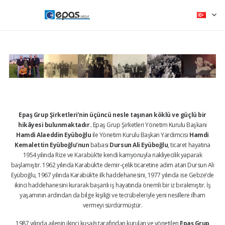
Epaş Grup Şirketleri’nin üçüncü nesle taşınan köklü ve güçlü bir
hikâyesi bulunmaktadır.
Epaş Grup Şirketleri Yönetim Kurulu Başkanı
Hamdi Alaeddin Eyüboğlu
ile Yönetim Kurulu Başkan Yardımcısı
Hamdi
Kemalettin Eyüboğlu’nun
babası
Dursun Ali Eyüboğlu
, ticaret hayatına
1954 yılında Rize ve Karabük’te kendi kamyonuyla nakliyecilik yaparak
başlamıştır. 1962 yılında Karabük’te demir-çelik ticaretine adım atan Dursun Ali
Eyüboğlu, 1967 yılında Karabük’te ilk haddehanesini, 1977 yılında ise Gebze’de
ikinci haddehanesini kurarak başarılı iş hayatında önemli bir iz bırakmıştır. İş
yaşamının ardından da bilge kişiliği ve tecrübeleriyle yeni nesillere ilham
vermeyi sürdürmüştür.
1987 yılında ailenin ikinci kuşağı tarafından kurulan ve yönetilen
Epaş Grup