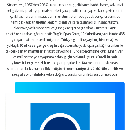
Şirketleri
, 1987’den 2024’e uzanan süreçte; çelikhane, haddehane, galvanizli
tel, galvaniz profil, yapı malzemeleri, yapı profilleri, ahşap ve kapı, çivi üretimi,
çelik hasır üretimi, inşaat demiri üretimi, otomotiv yedek parça üretimi, ev
temizlik kâğıtları üretimi, eğitim, deniz ve kara taşımacılığı, inşaat, turizm,
akaryakıt, varlık yönetimi ve güneş enerjisi başta olmak üzere
15 ayrı
sektörde
faaliyet göstermiştir.Bugün Epaş Grup;
10 fabrikası
, yurt içinde
435
çalışanı
, binlerce aktif müşterisi, Türkiye geneline yayılmış hizmet ağı ve
yaklaşık
60 ülkeye gerçekleştirdiği
otomotiv yedek parça, kâğıt ürünleri ile
tel-çelik sanayi mamulleri ihracatı sayesinde Türk ekonomisine katkı sunan; yerli
ve millî sermaye altyapısına sahip güçlü bir kuruluştur.
Üçüncü kuşak
yöneticileriyle birlikte
Epaş Grup Şirketleri, faaliyetlerini uluslararası
standartlarda;
kurumsallık, müşteri memnuniyeti, sürdürülebilirlik ve
sosyal sorumluluk
ilkeleri doğrultusunda kararlılıkla sürdürmektedir.