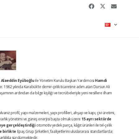
 Alaeddin Eyüboğlu
ile Yönetim Kurulu Başkan Yardımcısı
Hamdi
ır. 1962 yılında Karabük’te demir-çelik ticaretine adım atan Dursun Ali
şamının ardından da bilge kişiliği ve tecrübeleriyle yeni nesillere ilham
aniz profil, yapı malzemeleri, yapı profilleri, ahşap ve kapı, çivi üretimi,
t, varlık yönetimi ve güneş enerjisi başta olmak üzere
15 ayrı sektörde
eye gerçekleştirdiği
otomotiv yedek parça, kâğıt ürünleri ile tel-çelik
 birlikte
Epaş Grup Şirketleri, faaliyetlerini uluslararası standartlarda;
arlılıkla sürdürmektedir.