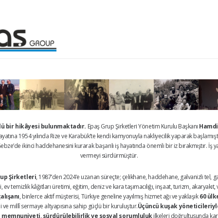
çlü bir hikâyesi bulunmaktadır.
Epaş Grup Şirketleri Yönetim Kurulu Başkanı
Hamdi
 hayatına 1954 yılında Rize ve Karabük’te kendi kamyonuyla nakliyecilik yaparak başlamışt
bze’de ikinci haddehanesini kurarak başarılı iş hayatında önemli bir iz bırakmıştır. İş ya
vermeyi sürdürmüştür.
up Şirketleri
, 1987’den 2024’e uzanan süreçte; çelikhane, haddehane, galvanizli tel, galv
 ev temizlik kâğıtları üretimi, eğitim, deniz ve kara taşımacılığı, inşaat, turizm, akaryakı
çalışanı
, binlerce aktif müşterisi, Türkiye geneline yayılmış hizmet ağı ve yaklaşık
60 ülk
ve millî sermaye altyapısına sahip güçlü bir kuruluştur.
Üçüncü kuşak yöneticileriyle
 memnuniyeti, sürdürülebilirlik ve sosyal sorumluluk
ilkeleri doğrultusunda kar