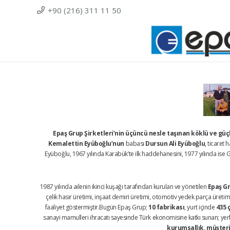
+90 (216) 311 11 50
Epaş Grup Şirketleri’nin üçüncü nesle taşınan köklü ve gü
Kemalettin Eyüboğlu’nun
babası
Dursun Ali Eyüboğlu
, ticaret
Eyüboğlu, 1967 yılında Karabük’te ilk haddehanesini, 1977 yılında ise Ge
1987 yılında ailenin ikinci kuşağı tarafından kurulan ve yönetilen
Epaş Gr
çelik hasır üretimi, inşaat demiri üretimi, otomotiv yedek parça üretimi,
faaliyet göstermiştir.Bugün Epaş Grup;
10 fabrikası
, yurt içinde
435 
sanayi mamulleri ihracatı sayesinde Türk ekonomisine katkı sunan; yerli 
kurumsallık, müşteri