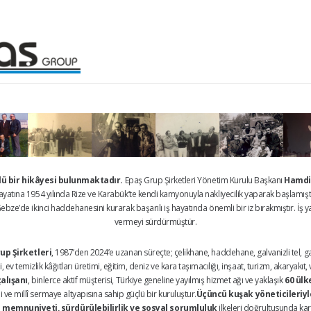
çlü bir hikâyesi bulunmaktadır.
Epaş Grup Şirketleri Yönetim Kurulu Başkanı
Hamdi
 hayatına 1954 yılında Rize ve Karabük’te kendi kamyonuyla nakliyecilik yaparak başlamışt
bze’de ikinci haddehanesini kurarak başarılı iş hayatında önemli bir iz bırakmıştır. İş ya
vermeyi sürdürmüştür.
up Şirketleri
, 1987’den 2024’e uzanan süreçte; çelikhane, haddehane, galvanizli tel, galv
 ev temizlik kâğıtları üretimi, eğitim, deniz ve kara taşımacılığı, inşaat, turizm, akaryakı
çalışanı
, binlerce aktif müşterisi, Türkiye geneline yayılmış hizmet ağı ve yaklaşık
60 ülk
ve millî sermaye altyapısına sahip güçlü bir kuruluştur.
Üçüncü kuşak yöneticileriyle
 memnuniyeti, sürdürülebilirlik ve sosyal sorumluluk
ilkeleri doğrultusunda kar