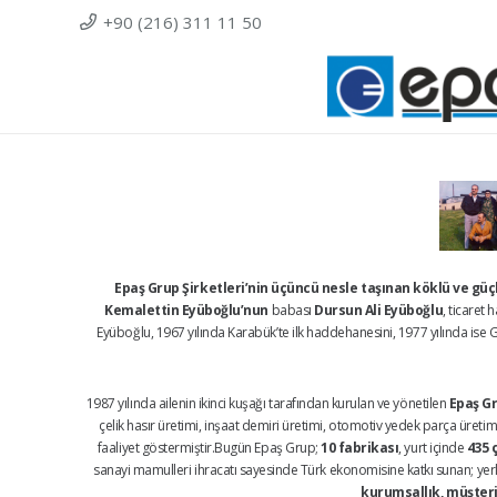
+90 (216) 311 11 50
Epaş Grup Şirketleri’nin üçüncü nesle taşınan köklü ve gü
Kemalettin Eyüboğlu’nun
babası
Dursun Ali Eyüboğlu
, ticaret
Eyüboğlu, 1967 yılında Karabük’te ilk haddehanesini, 1977 yılında ise Ge
1987 yılında ailenin ikinci kuşağı tarafından kurulan ve yönetilen
Epaş Gr
çelik hasır üretimi, inşaat demiri üretimi, otomotiv yedek parça üretimi,
faaliyet göstermiştir.Bugün Epaş Grup;
10 fabrikası
, yurt içinde
435 
sanayi mamulleri ihracatı sayesinde Türk ekonomisine katkı sunan; yerli 
kurumsallık, müşteri