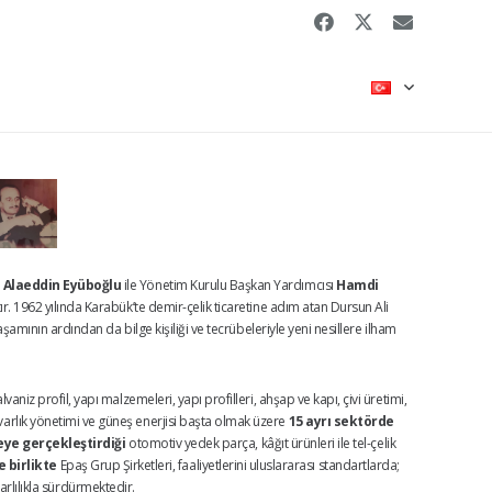
 Alaeddin Eyüboğlu
ile Yönetim Kurulu Başkan Yardımcısı
Hamdi
ır. 1962 yılında Karabük’te demir-çelik ticaretine adım atan Dursun Ali
şamının ardından da bilge kişiliği ve tecrübeleriyle yeni nesillere ilham
aniz profil, yapı malzemeleri, yapı profilleri, ahşap ve kapı, çivi üretimi,
t, varlık yönetimi ve güneş enerjisi başta olmak üzere
15 ayrı sektörde
eye gerçekleştirdiği
otomotiv yedek parça, kâğıt ürünleri ile tel-çelik
 birlikte
Epaş Grup Şirketleri, faaliyetlerini uluslararası standartlarda;
arlılıkla sürdürmektedir.