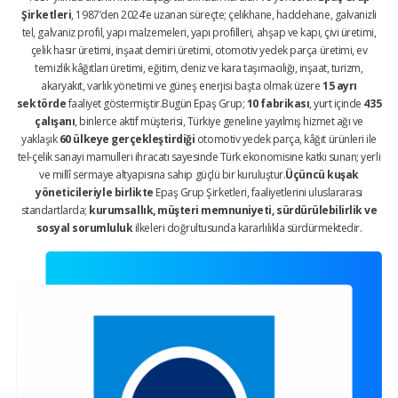
Şirketleri
, 1987’den 2024’e uzanan süreçte; çelikhane, haddehane, galvanizli
tel, galvaniz profil, yapı malzemeleri, yapı profilleri, ahşap ve kapı, çivi üretimi,
çelik hasır üretimi, inşaat demiri üretimi, otomotiv yedek parça üretimi, ev
temizlik kâğıtları üretimi, eğitim, deniz ve kara taşımacılığı, inşaat, turizm,
akaryakıt, varlık yönetimi ve güneş enerjisi başta olmak üzere
15 ayrı
sektörde
faaliyet göstermiştir.Bugün Epaş Grup;
10 fabrikası
, yurt içinde
435
çalışanı
, binlerce aktif müşterisi, Türkiye geneline yayılmış hizmet ağı ve
yaklaşık
60 ülkeye gerçekleştirdiği
otomotiv yedek parça, kâğıt ürünleri ile
tel-çelik sanayi mamulleri ihracatı sayesinde Türk ekonomisine katkı sunan; yerli
ve millî sermaye altyapısına sahip güçlü bir kuruluştur.
Üçüncü kuşak
yöneticileriyle birlikte
Epaş Grup Şirketleri, faaliyetlerini uluslararası
standartlarda;
kurumsallık, müşteri memnuniyeti, sürdürülebilirlik ve
sosyal sorumluluk
ilkeleri doğrultusunda kararlılıkla sürdürmektedir.