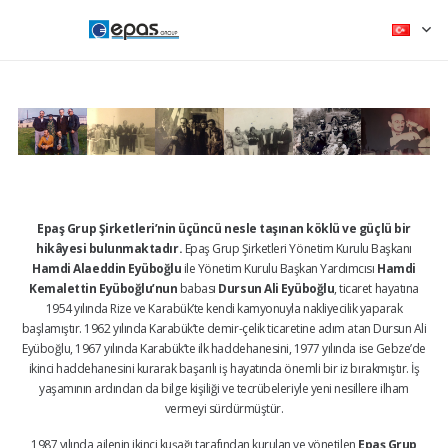
Epaş Grup Şirketleri’nin üçüncü nesle taşınan köklü ve güçlü bir
hikâyesi bulunmaktadır.
Epaş Grup Şirketleri Yönetim Kurulu Başkanı
Hamdi Alaeddin Eyüboğlu
ile Yönetim Kurulu Başkan Yardımcısı
Hamdi
Kemalettin Eyüboğlu’nun
babası
Dursun Ali Eyüboğlu
, ticaret hayatına
1954 yılında Rize ve Karabük’te kendi kamyonuyla nakliyecilik yaparak
başlamıştır. 1962 yılında Karabük’te demir-çelik ticaretine adım atan Dursun Ali
Eyüboğlu, 1967 yılında Karabük’te ilk haddehanesini, 1977 yılında ise Gebze’de
ikinci haddehanesini kurarak başarılı iş hayatında önemli bir iz bırakmıştır. İş
yaşamının ardından da bilge kişiliği ve tecrübeleriyle yeni nesillere ilham
vermeyi sürdürmüştür.
1987 yılında ailenin ikinci kuşağı tarafından kurulan ve yönetilen
Epaş Grup