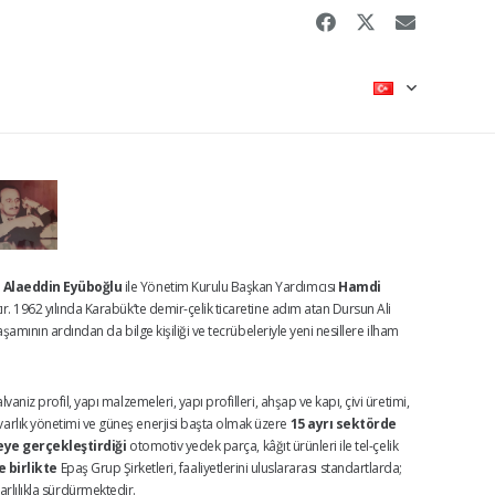
 Alaeddin Eyüboğlu
ile Yönetim Kurulu Başkan Yardımcısı
Hamdi
ır. 1962 yılında Karabük’te demir-çelik ticaretine adım atan Dursun Ali
şamının ardından da bilge kişiliği ve tecrübeleriyle yeni nesillere ilham
aniz profil, yapı malzemeleri, yapı profilleri, ahşap ve kapı, çivi üretimi,
t, varlık yönetimi ve güneş enerjisi başta olmak üzere
15 ayrı sektörde
eye gerçekleştirdiği
otomotiv yedek parça, kâğıt ürünleri ile tel-çelik
 birlikte
Epaş Grup Şirketleri, faaliyetlerini uluslararası standartlarda;
arlılıkla sürdürmektedir.