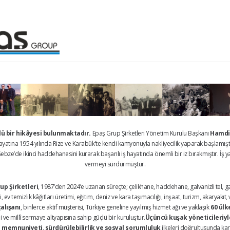
çlü bir hikâyesi bulunmaktadır.
Epaş Grup Şirketleri Yönetim Kurulu Başkanı
Hamdi
 hayatına 1954 yılında Rize ve Karabük’te kendi kamyonuyla nakliyecilik yaparak başlamışt
bze’de ikinci haddehanesini kurarak başarılı iş hayatında önemli bir iz bırakmıştır. İş ya
vermeyi sürdürmüştür.
up Şirketleri
, 1987’den 2024’e uzanan süreçte; çelikhane, haddehane, galvanizli tel, galv
 ev temizlik kâğıtları üretimi, eğitim, deniz ve kara taşımacılığı, inşaat, turizm, akaryakı
çalışanı
, binlerce aktif müşterisi, Türkiye geneline yayılmış hizmet ağı ve yaklaşık
60 ülk
ve millî sermaye altyapısına sahip güçlü bir kuruluştur.
Üçüncü kuşak yöneticileriyle
 memnuniyeti, sürdürülebilirlik ve sosyal sorumluluk
ilkeleri doğrultusunda kar