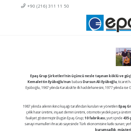
+90 (216) 311 11 50
Epaş Grup Şirketleri’nin üçüncü nesle taşınan köklü ve gü
Kemalettin Eyüboğlu’nun
babası
Dursun Ali Eyüboğlu
, ticaret
Eyüboğlu, 1967 yılında Karabük’te ilk haddehanesini, 1977 yılında ise Ge
1987 yılında ailenin ikinci kuşağı tarafından kurulan ve yönetilen
Epaş Gr
çelik hasır üretimi, inşaat demiri üretimi, otomotiv yedek parça üretimi,
faaliyet göstermiştir.Bugün Epaş Grup;
10 fabrikası
, yurt içinde
435 
sanayi mamulleri ihracatı sayesinde Türk ekonomisine katkı sunan; yerli 
kurumsallık, müşteri