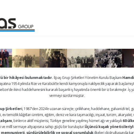
çlü bir hikâyesi bulunmaktadır.
Epaş Grup Şirketleri Yönetim Kurulu Başkanı
Hamdi
 hayatına 1954 yılında Rize ve Karabük’te kendi kamyonuyla nakliyecilik yaparak başlamışt
bze’de ikinci haddehanesini kurarak başarılı iş hayatında önemli bir iz bırakmıştır. İş ya
vermeyi sürdürmüştür.
up Şirketleri
, 1987’den 2024’e uzanan süreçte; çelikhane, haddehane, galvanizli tel, galv
 ev temizlik kâğıtları üretimi, eğitim, deniz ve kara taşımacılığı, inşaat, turizm, akaryakı
çalışanı
, binlerce aktif müşterisi, Türkiye geneline yayılmış hizmet ağı ve yaklaşık
60 ülk
ve millî sermaye altyapısına sahip güçlü bir kuruluştur.
Üçüncü kuşak yöneticileriyle
 memnuniyeti, sürdürülebilirlik ve sosyal sorumluluk
ilkeleri doğrultusunda kar