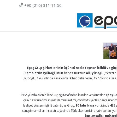
+90 (216) 311 11 50
Epaş Grup Şirketleri’nin üçüncü nesle taşınan köklü ve gü
Kemalettin Eyüboğlu’nun
babası
Dursun Ali Eyüboğlu
, ticaret
Eyüboğlu, 1967 yılında Karabük’te ilk haddehanesini, 1977 yılında ise Ge
1987 yılında ailenin ikinci kuşağı tarafından kurulan ve yönetilen
Epaş Gr
çelik hasır üretimi, inşaat demiri üretimi, otomotiv yedek parça üretimi,
faaliyet göstermiştir.Bugün Epaş Grup;
10 fabrikası
, yurt içinde
435 
sanayi mamulleri ihracatı sayesinde Türk ekonomisine katkı sunan; yerli 
kurumsallık, müşteri