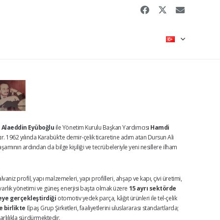
 Alaeddin Eyüboğlu
ile Yönetim Kurulu Başkan Yardımcısı
Hamdi
ır. 1962 yılında Karabük’te demir-çelik ticaretine adım atan Dursun Ali
şamının ardından da bilge kişiliği ve tecrübeleriyle yeni nesillere ilham
aniz profil, yapı malzemeleri, yapı profilleri, ahşap ve kapı, çivi üretimi,
t, varlık yönetimi ve güneş enerjisi başta olmak üzere
15 ayrı sektörde
eye gerçekleştirdiği
otomotiv yedek parça, kâğıt ürünleri ile tel-çelik
 birlikte
Epaş Grup Şirketleri, faaliyetlerini uluslararası standartlarda;
arlılıkla sürdürmektedir.