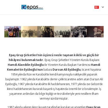
Epaş Grup Şirketleri’nin üçüncü nesle taşınan köklü ve güçlü bir
hikâyesi bulunmaktadır.
Epaş Grup Şirketleri Yönetim Kurulu Başkanı
Hamdi Alaeddin Eyüboğlu
ile Yönetim Kurulu Başkan Yardımcısı
Hamdi
Kemalettin Eyüboğlu’nun
babası
Dursun Ali Eyüboğlu
, ticaret hayatına
1954 yılında Rize ve Karabük’te kendi kamyonuyla nakliyecilik yaparak
başlamıştır. 1962 yılında Karabük’te demir-çelik ticaretine adım atan Dursun Ali
Eyüboğlu, 1967 yılında Karabük’te ilk haddehanesini, 1977 yılında ise Gebze’de
ikinci haddehanesini kurarak başarılı iş hayatında önemli bir iz bırakmıştır. İş
yaşamının ardından da bilge kişiliği ve tecrübeleriyle yeni nesillere ilham
vermeyi sürdürmüştür.
1987 yılında ailenin ikinci kuşağı tarafından kurulan ve yönetilen
Epaş Grup