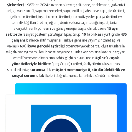
Şirketleri
, 1987’den 2024’e uzanan süreçte; çelikhane, haddehane, galvanizli
tel, galvaniz profil, yapı malzemeleri, yapı profilleri, ahşap ve kapı, çivi üretimi,
çelik hasır üretimi, inşaat demiri üretimi, otomotiv yedek parça üretimi, ev
temizlik kâğıtları üretimi, eğitim, deniz ve kara taşımacılığı, inşaat, turizm,
akaryakıt, varlık yönetimi ve güneş enerjisi başta olmak üzere
15 ayrı
sektörde
faaliyet göstermiştir.Bugün Epaş Grup;
10 fabrikası
, yurt içinde
435
çalışanı
, binlerce aktif müşterisi, Türkiye geneline yayılmış hizmet ağı ve
yaklaşık
60 ülkeye gerçekleştirdiği
otomotiv yedek parça, kâğıt ürünleri ile
tel-çelik sanayi mamulleri ihracatı sayesinde Türk ekonomisine katkı sunan; yerli
ve millî sermaye altyapısına sahip güçlü bir kuruluştur.
Üçüncü kuşak
yöneticileriyle birlikte
Epaş Grup Şirketleri, faaliyetlerini uluslararası
standartlarda;
kurumsallık, müşteri memnuniyeti, sürdürülebilirlik ve
sosyal sorumluluk
ilkeleri doğrultusunda kararlılıkla sürdürmektedir.