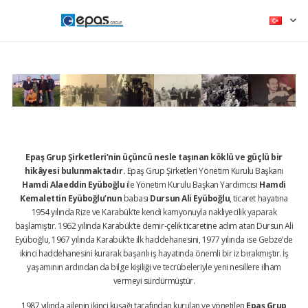
Epaş Grup Şirketleri’nin üçüncü nesle taşınan köklü ve güçlü bir
hikâyesi bulunmaktadır.
Epaş Grup Şirketleri Yönetim Kurulu Başkanı
Hamdi Alaeddin Eyüboğlu
ile Yönetim Kurulu Başkan Yardımcısı
Hamdi
Kemalettin Eyüboğlu’nun
babası
Dursun Ali Eyüboğlu
, ticaret hayatına
1954 yılında Rize ve Karabük’te kendi kamyonuyla nakliyecilik yaparak
başlamıştır. 1962 yılında Karabük’te demir-çelik ticaretine adım atan Dursun Ali
Eyüboğlu, 1967 yılında Karabük’te ilk haddehanesini, 1977 yılında ise Gebze’de
ikinci haddehanesini kurarak başarılı iş hayatında önemli bir iz bırakmıştır. İş
yaşamının ardından da bilge kişiliği ve tecrübeleriyle yeni nesillere ilham
vermeyi sürdürmüştür.
1987 yılında ailenin ikinci kuşağı tarafından kurulan ve yönetilen
Epaş Grup