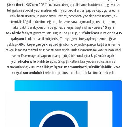
Şirketleri
, 1987’den 2024’e uzanan süreçte; çelikhane, haddehane, galvanizli
tel, galvaniz profil, yapı malzemeleri, yapı profilleri, ahşap ve kapı, çivi üretimi,
çelik hasır üretimi, inşaat demiri üretimi, otomotiv yedek parça üretimi, ev
temizlik kâğıtları üretimi, eğitim, deniz ve kara taşımacılığı, inşaat, turizm,
akaryakıt, varlık yönetimi ve güneş enerjisi başta olmak üzere
15 ayrı
sektörde
faaliyet göstermiştir.Bugün Epaş Grup;
10 fabrikası
, yurt içinde
435
çalışanı
, binlerce aktif müşterisi, Türkiye geneline yayılmış hizmet ağı ve
yaklaşık
60 ülkeye gerçekleştirdiği
otomotiv yedek parça, kâğıt ürünleri ile
tel-çelik sanayi mamulleri ihracatı sayesinde Türk ekonomisine katkı sunan; yerli
ve millî sermaye altyapısına sahip güçlü bir kuruluştur.
Üçüncü kuşak
yöneticileriyle birlikte
Epaş Grup Şirketleri, faaliyetlerini uluslararası
standartlarda;
kurumsallık, müşteri memnuniyeti, sürdürülebilirlik ve
sosyal sorumluluk
ilkeleri doğrultusunda kararlılıkla sürdürmektedir.