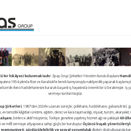
çlü bir hikâyesi bulunmaktadır.
Epaş Grup Şirketleri Yönetim Kurulu Başkanı
Hamdi
 hayatına 1954 yılında Rize ve Karabük’te kendi kamyonuyla nakliyecilik yaparak başlamışt
bze’de ikinci haddehanesini kurarak başarılı iş hayatında önemli bir iz bırakmıştır. İş ya
vermeyi sürdürmüştür.
up Şirketleri
, 1987’den 2024’e uzanan süreçte; çelikhane, haddehane, galvanizli tel, galv
 ev temizlik kâğıtları üretimi, eğitim, deniz ve kara taşımacılığı, inşaat, turizm, akaryakı
çalışanı
, binlerce aktif müşterisi, Türkiye geneline yayılmış hizmet ağı ve yaklaşık
60 ülk
ve millî sermaye altyapısına sahip güçlü bir kuruluştur.
Üçüncü kuşak yöneticileriyle
 memnuniyeti, sürdürülebilirlik ve sosyal sorumluluk
ilkeleri doğrultusunda kar