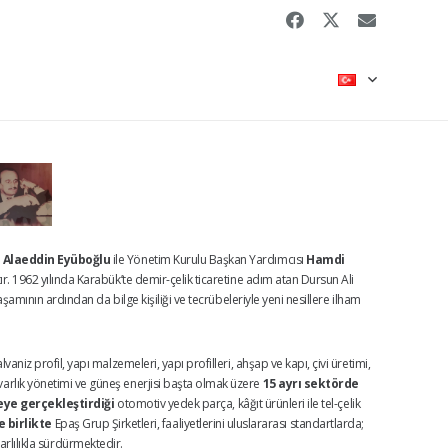
 Alaeddin Eyüboğlu
ile Yönetim Kurulu Başkan Yardımcısı
Hamdi
ır. 1962 yılında Karabük’te demir-çelik ticaretine adım atan Dursun Ali
şamının ardından da bilge kişiliği ve tecrübeleriyle yeni nesillere ilham
aniz profil, yapı malzemeleri, yapı profilleri, ahşap ve kapı, çivi üretimi,
t, varlık yönetimi ve güneş enerjisi başta olmak üzere
15 ayrı sektörde
eye gerçekleştirdiği
otomotiv yedek parça, kâğıt ürünleri ile tel-çelik
 birlikte
Epaş Grup Şirketleri, faaliyetlerini uluslararası standartlarda;
arlılıkla sürdürmektedir.