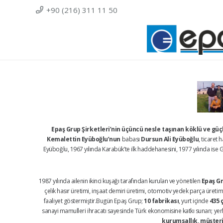
+90 (216) 311 11 50
Epaş Grup Şirketleri’nin üçüncü nesle taşınan köklü ve gü
Kemalettin Eyüboğlu’nun
babası
Dursun Ali Eyüboğlu
, ticaret
Eyüboğlu, 1967 yılında Karabük’te ilk haddehanesini, 1977 yılında ise Ge
1987 yılında ailenin ikinci kuşağı tarafından kurulan ve yönetilen
Epaş Gr
çelik hasır üretimi, inşaat demiri üretimi, otomotiv yedek parça üretimi,
faaliyet göstermiştir.Bugün Epaş Grup;
10 fabrikası
, yurt içinde
435 
sanayi mamulleri ihracatı sayesinde Türk ekonomisine katkı sunan; yerli 
kurumsallık, müşteri