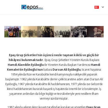
Epaş Grup Şirketleri’nin üçüncü nesle taşınan köklü ve güçlü bir
hikâyesi bulunmaktadır.
Epaş Grup Şirketleri Yönetim Kurulu Başkanı
Hamdi Alaeddin Eyüboğlu
ile Yönetim Kurulu Başkan Yardımcısı
Hamdi
Kemalettin Eyüboğlu’nun
babası
Dursun Ali Eyüboğlu
, ticaret hayatına
1954 yılında Rize ve Karabük’te kendi kamyonuyla nakliyecilik yaparak
başlamıştır. 1962 yılında Karabük’te demir-çelik ticaretine adım atan Dursun Ali
Eyüboğlu, 1967 yılında Karabük’te ilk haddehanesini, 1977 yılında ise Gebze’de
ikinci haddehanesini kurarak başarılı iş hayatında önemli bir iz bırakmıştır. İş
yaşamının ardından da bilge kişiliği ve tecrübeleriyle yeni nesillere ilham
vermeyi sürdürmüştür.
1987 yılında ailenin ikinci kuşağı tarafından kurulan ve yönetilen
Epaş Grup