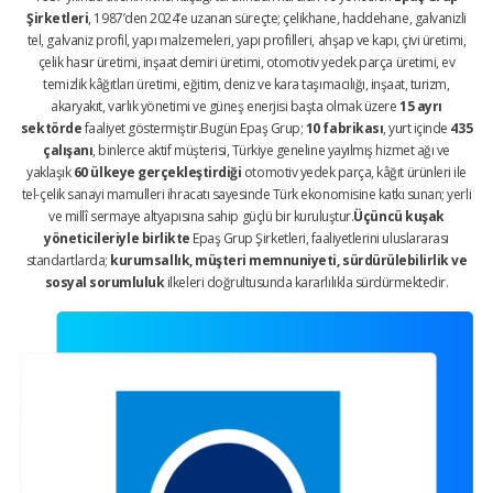
Şirketleri
, 1987’den 2024’e uzanan süreçte; çelikhane, haddehane, galvanizli
tel, galvaniz profil, yapı malzemeleri, yapı profilleri, ahşap ve kapı, çivi üretimi,
çelik hasır üretimi, inşaat demiri üretimi, otomotiv yedek parça üretimi, ev
temizlik kâğıtları üretimi, eğitim, deniz ve kara taşımacılığı, inşaat, turizm,
akaryakıt, varlık yönetimi ve güneş enerjisi başta olmak üzere
15 ayrı
sektörde
faaliyet göstermiştir.Bugün Epaş Grup;
10 fabrikası
, yurt içinde
435
çalışanı
, binlerce aktif müşterisi, Türkiye geneline yayılmış hizmet ağı ve
yaklaşık
60 ülkeye gerçekleştirdiği
otomotiv yedek parça, kâğıt ürünleri ile
tel-çelik sanayi mamulleri ihracatı sayesinde Türk ekonomisine katkı sunan; yerli
ve millî sermaye altyapısına sahip güçlü bir kuruluştur.
Üçüncü kuşak
yöneticileriyle birlikte
Epaş Grup Şirketleri, faaliyetlerini uluslararası
standartlarda;
kurumsallık, müşteri memnuniyeti, sürdürülebilirlik ve
sosyal sorumluluk
ilkeleri doğrultusunda kararlılıkla sürdürmektedir.