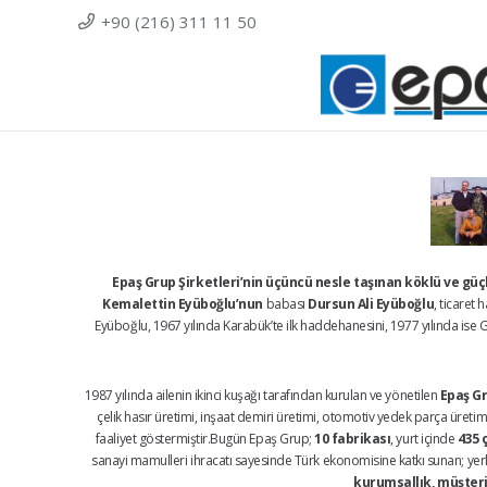
+90 (216) 311 11 50
Epaş Grup Şirketleri’nin üçüncü nesle taşınan köklü ve gü
Kemalettin Eyüboğlu’nun
babası
Dursun Ali Eyüboğlu
, ticaret
Eyüboğlu, 1967 yılında Karabük’te ilk haddehanesini, 1977 yılında ise Ge
1987 yılında ailenin ikinci kuşağı tarafından kurulan ve yönetilen
Epaş Gr
çelik hasır üretimi, inşaat demiri üretimi, otomotiv yedek parça üretimi,
faaliyet göstermiştir.Bugün Epaş Grup;
10 fabrikası
, yurt içinde
435 
sanayi mamulleri ihracatı sayesinde Türk ekonomisine katkı sunan; yerli 
kurumsallık, müşteri