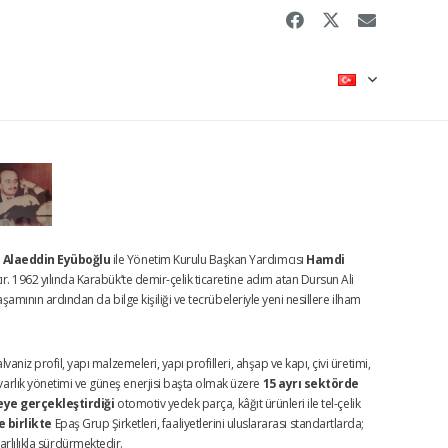
 Alaeddin Eyüboğlu
ile Yönetim Kurulu Başkan Yardımcısı
Hamdi
ır. 1962 yılında Karabük’te demir-çelik ticaretine adım atan Dursun Ali
şamının ardından da bilge kişiliği ve tecrübeleriyle yeni nesillere ilham
aniz profil, yapı malzemeleri, yapı profilleri, ahşap ve kapı, çivi üretimi,
t, varlık yönetimi ve güneş enerjisi başta olmak üzere
15 ayrı sektörde
eye gerçekleştirdiği
otomotiv yedek parça, kâğıt ürünleri ile tel-çelik
 birlikte
Epaş Grup Şirketleri, faaliyetlerini uluslararası standartlarda;
arlılıkla sürdürmektedir.