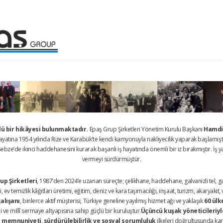
çlü bir hikâyesi bulunmaktadır.
Epaş Grup Şirketleri Yönetim Kurulu Başkanı
Hamdi
 hayatına 1954 yılında Rize ve Karabük’te kendi kamyonuyla nakliyecilik yaparak başlamışt
bze’de ikinci haddehanesini kurarak başarılı iş hayatında önemli bir iz bırakmıştır. İş ya
vermeyi sürdürmüştür.
up Şirketleri
, 1987’den 2024’e uzanan süreçte; çelikhane, haddehane, galvanizli tel, galv
 ev temizlik kâğıtları üretimi, eğitim, deniz ve kara taşımacılığı, inşaat, turizm, akaryakı
çalışanı
, binlerce aktif müşterisi, Türkiye geneline yayılmış hizmet ağı ve yaklaşık
60 ülk
ve millî sermaye altyapısına sahip güçlü bir kuruluştur.
Üçüncü kuşak yöneticileriyle
 memnuniyeti, sürdürülebilirlik ve sosyal sorumluluk
ilkeleri doğrultusunda kar