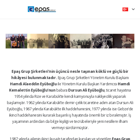
Epaş Grup Şirketleri’nin üçüncü nesle taşınan köklü ve güçlü bir
hikâyesi bulunmaktadır.
Epaş Grup Şirketleri Yönetim Kurulu Başkanı
Hamdi Alaeddin Eyüboğlu
ile Yönetim Kurulu Başkan Yardımcısı
Hamdi
Kemalettin Eyüboğlu’nun
babası
Dursun Ali Eyüboğlu
, ticaret hayatına
1954 yılında Rize ve Karabük’te kendi kamyonuyla nakliyecilik yaparak
başlamıştır. 1962 yılında Karabük’te demir-çelik ticaretine adım atan Dursun Ali
Eyüboğlu, 1967 yılında Karabük’te ilk haddehanesini, 1977 yılında ise Gebze’de
ikinci haddehanesini kurarak başarılı iş hayatında önemli bir iz bırakmıştır. İş
yaşamının ardından da bilge kişiliği ve tecrübeleriyle yeni nesillere ilham
vermeyi sürdürmüştür.
1987 yılında ailenin ikinci kuşağı tarafından kurulan ve yönetilen
Epaş Grup