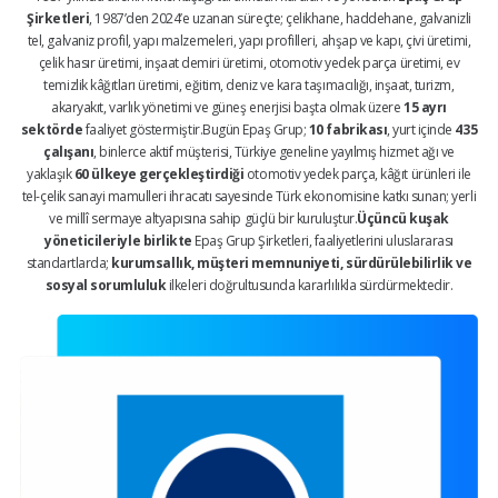
Şirketleri
, 1987’den 2024’e uzanan süreçte; çelikhane, haddehane, galvanizli
tel, galvaniz profil, yapı malzemeleri, yapı profilleri, ahşap ve kapı, çivi üretimi,
çelik hasır üretimi, inşaat demiri üretimi, otomotiv yedek parça üretimi, ev
temizlik kâğıtları üretimi, eğitim, deniz ve kara taşımacılığı, inşaat, turizm,
akaryakıt, varlık yönetimi ve güneş enerjisi başta olmak üzere
15 ayrı
sektörde
faaliyet göstermiştir.Bugün Epaş Grup;
10 fabrikası
, yurt içinde
435
çalışanı
, binlerce aktif müşterisi, Türkiye geneline yayılmış hizmet ağı ve
yaklaşık
60 ülkeye gerçekleştirdiği
otomotiv yedek parça, kâğıt ürünleri ile
tel-çelik sanayi mamulleri ihracatı sayesinde Türk ekonomisine katkı sunan; yerli
ve millî sermaye altyapısına sahip güçlü bir kuruluştur.
Üçüncü kuşak
yöneticileriyle birlikte
Epaş Grup Şirketleri, faaliyetlerini uluslararası
standartlarda;
kurumsallık, müşteri memnuniyeti, sürdürülebilirlik ve
sosyal sorumluluk
ilkeleri doğrultusunda kararlılıkla sürdürmektedir.