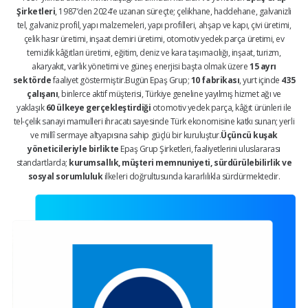
Şirketleri
, 1987’den 2024’e uzanan süreçte; çelikhane, haddehane, galvanizli
tel, galvaniz profil, yapı malzemeleri, yapı profilleri, ahşap ve kapı, çivi üretimi,
çelik hasır üretimi, inşaat demiri üretimi, otomotiv yedek parça üretimi, ev
temizlik kâğıtları üretimi, eğitim, deniz ve kara taşımacılığı, inşaat, turizm,
akaryakıt, varlık yönetimi ve güneş enerjisi başta olmak üzere
15 ayrı
sektörde
faaliyet göstermiştir.Bugün Epaş Grup;
10 fabrikası
, yurt içinde
435
çalışanı
, binlerce aktif müşterisi, Türkiye geneline yayılmış hizmet ağı ve
yaklaşık
60 ülkeye gerçekleştirdiği
otomotiv yedek parça, kâğıt ürünleri ile
tel-çelik sanayi mamulleri ihracatı sayesinde Türk ekonomisine katkı sunan; yerli
ve millî sermaye altyapısına sahip güçlü bir kuruluştur.
Üçüncü kuşak
yöneticileriyle birlikte
Epaş Grup Şirketleri, faaliyetlerini uluslararası
standartlarda;
kurumsallık, müşteri memnuniyeti, sürdürülebilirlik ve
sosyal sorumluluk
ilkeleri doğrultusunda kararlılıkla sürdürmektedir.