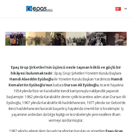
Epaş Grup Şirketleri’nin üçüncü nesle taşınan köklü ve güçlü bir
hikâyesi bulunmaktadır.
Epaş Grup Şirketleri Yönetim Kurulu Başkanı
Hamdi Alaeddin Eyüboğlu
ile Yönetim Kurulu Başkan Yardımcısı
Hamdi
Kemalettin Eyüboğlu’nun
babası
Dursun Ali Eyüboğlu
, ticaret hayatına
1954 yılında Rize ve Karabük’te kendi kamyonuyla nakliyecilik yaparak
başlamıştır. 1962 yılında Karabük’te demir-çelik ticaretine adım atan Dursun Ali
Eyüboğlu, 1967 yılında Karabük’te ilk haddehanesini, 1977 yılında ise Gebze’de
ikinci haddehanesini kurarak başarılı iş hayatında önemli bir iz bırakmıştır. İş
yaşamının ardından da bilge kişiliği ve tecrübeleriyle yeni nesillere ilham
vermeyi sürdürmüştür.
1987 yılında ailenin ikinci kuşağı tarafından kurulan ve yönetilen
Epaş Grup