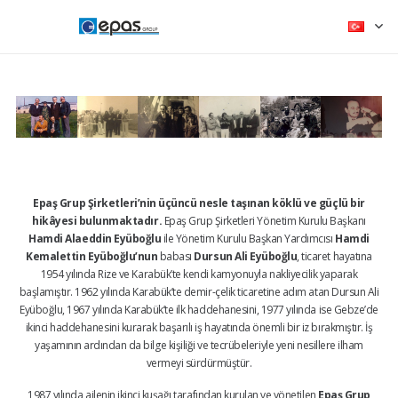
Epaş Grup Şirketleri’nin üçüncü nesle taşınan köklü ve güçlü bir
hikâyesi bulunmaktadır.
Epaş Grup Şirketleri Yönetim Kurulu Başkanı
Hamdi Alaeddin Eyüboğlu
ile Yönetim Kurulu Başkan Yardımcısı
Hamdi
Kemalettin Eyüboğlu’nun
babası
Dursun Ali Eyüboğlu
, ticaret hayatına
1954 yılında Rize ve Karabük’te kendi kamyonuyla nakliyecilik yaparak
başlamıştır. 1962 yılında Karabük’te demir-çelik ticaretine adım atan Dursun Ali
Eyüboğlu, 1967 yılında Karabük’te ilk haddehanesini, 1977 yılında ise Gebze’de
ikinci haddehanesini kurarak başarılı iş hayatında önemli bir iz bırakmıştır. İş
yaşamının ardından da bilge kişiliği ve tecrübeleriyle yeni nesillere ilham
vermeyi sürdürmüştür.
1987 yılında ailenin ikinci kuşağı tarafından kurulan ve yönetilen
Epaş Grup