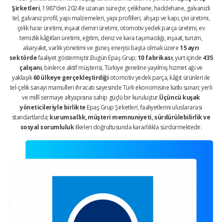
Şirketleri
, 1987’den 2024’e uzanan süreçte; çelikhane, haddehane, galvanizli
tel, galvaniz profil, yapı malzemeleri, yapı profilleri, ahşap ve kapı, çivi üretimi,
çelik hasır üretimi, inşaat demiri üretimi, otomotiv yedek parça üretimi, ev
temizlik kâğıtları üretimi, eğitim, deniz ve kara taşımacılığı, inşaat, turizm,
akaryakıt, varlık yönetimi ve güneş enerjisi başta olmak üzere
15 ayrı
sektörde
faaliyet göstermiştir.Bugün Epaş Grup;
10 fabrikası
, yurt içinde
435
çalışanı
, binlerce aktif müşterisi, Türkiye geneline yayılmış hizmet ağı ve
yaklaşık
60 ülkeye gerçekleştirdiği
otomotiv yedek parça, kâğıt ürünleri ile
tel-çelik sanayi mamulleri ihracatı sayesinde Türk ekonomisine katkı sunan; yerli
ve millî sermaye altyapısına sahip güçlü bir kuruluştur.
Üçüncü kuşak
yöneticileriyle birlikte
Epaş Grup Şirketleri, faaliyetlerini uluslararası
standartlarda;
kurumsallık, müşteri memnuniyeti, sürdürülebilirlik ve
sosyal sorumluluk
ilkeleri doğrultusunda kararlılıkla sürdürmektedir.