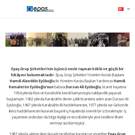
Epaş Grup Şirketleri’nin üçüncü nesle taşınan köklü ve güçlü bir
hikâyesi bulunmaktadır.
Epaş Grup Şirketleri Yönetim Kurulu Başkanı
Hamdi Alaeddin Eyüboğlu
ile Yönetim Kurulu Başkan Yardımcısı
Hamdi
Kemalettin Eyüboğlu’nun
babası
Dursun Ali Eyüboğlu
, ticaret hayatına
1954 yılında Rize ve Karabük’te kendi kamyonuyla nakliyecilik yaparak
başlamıştır. 1962 yılında Karabük’te demir-çelik ticaretine adım atan Dursun Ali
Eyüboğlu, 1967 yılında Karabük’te ilk haddehanesini, 1977 yılında ise Gebze’de
ikinci haddehanesini kurarak başarılı iş hayatında önemli bir iz bırakmıştır. İş
yaşamının ardından da bilge kişiliği ve tecrübeleriyle yeni nesillere ilham
vermeyi sürdürmüştür.
1987 yılında ailenin ikinci kuşağı tarafından kurulan ve yönetilen
Epaş Grup