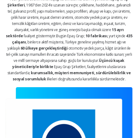
Şirketleri
, 1987’den 2024’e uzanan süreçte; çelikhane, haddehane, galvanizli
tel, galvaniz profil, yapı malzemeleri, yapı profilleri, ahşap ve kapı, çivi üretimi,
çelik hasır üretimi, inşaat demiri üretimi, otomotiv yedek parça üretimi, ev
temizlik kâğıtları üretimi, eğitim, deniz ve kara taşımacılığı, inşaat, turizm,
akaryakıt, varlık yönetimi ve güneş enerjisi başta olmak üzere
15 ayrı
sektörde
faaliyet göstermiştir.Bugün Epaş Grup;
10 fabrikası
, yurt içinde
435
çalışanı
, binlerce aktif müşterisi, Türkiye geneline yayılmış hizmet ağı ve
yaklaşık
60 ülkeye gerçekleştirdiği
otomotiv yedek parça, kâğıt ürünleri ile
tel-çelik sanayi mamulleri ihracatı sayesinde Türk ekonomisine katkı sunan; yerli
ve millî sermaye altyapısına sahip güçlü bir kuruluştur.
Üçüncü kuşak
yöneticileriyle birlikte
Epaş Grup Şirketleri, faaliyetlerini uluslararası
standartlarda;
kurumsallık, müşteri memnuniyeti, sürdürülebilirlik ve
sosyal sorumluluk
ilkeleri doğrultusunda kararlılıkla sürdürmektedir.