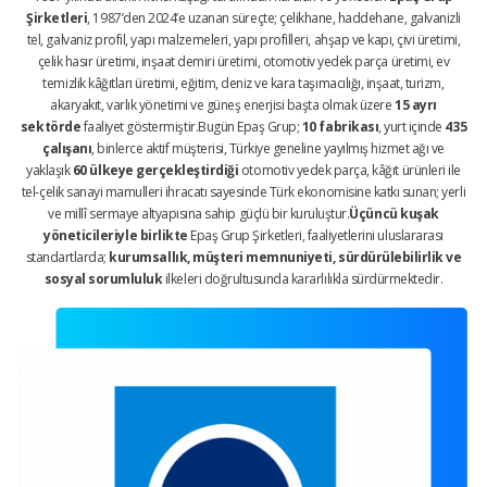
Şirketleri
, 1987’den 2024’e uzanan süreçte; çelikhane, haddehane, galvanizli
tel, galvaniz profil, yapı malzemeleri, yapı profilleri, ahşap ve kapı, çivi üretimi,
çelik hasır üretimi, inşaat demiri üretimi, otomotiv yedek parça üretimi, ev
temizlik kâğıtları üretimi, eğitim, deniz ve kara taşımacılığı, inşaat, turizm,
akaryakıt, varlık yönetimi ve güneş enerjisi başta olmak üzere
15 ayrı
sektörde
faaliyet göstermiştir.Bugün Epaş Grup;
10 fabrikası
, yurt içinde
435
çalışanı
, binlerce aktif müşterisi, Türkiye geneline yayılmış hizmet ağı ve
yaklaşık
60 ülkeye gerçekleştirdiği
otomotiv yedek parça, kâğıt ürünleri ile
tel-çelik sanayi mamulleri ihracatı sayesinde Türk ekonomisine katkı sunan; yerli
ve millî sermaye altyapısına sahip güçlü bir kuruluştur.
Üçüncü kuşak
yöneticileriyle birlikte
Epaş Grup Şirketleri, faaliyetlerini uluslararası
standartlarda;
kurumsallık, müşteri memnuniyeti, sürdürülebilirlik ve
sosyal sorumluluk
ilkeleri doğrultusunda kararlılıkla sürdürmektedir.