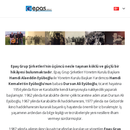
Epaş Grup Şirketleri’nin üçüncü nesle taşınan köklü ve güçlü bir
hikâyesi bulunmaktadır.
Epaş Grup Şirketleri Yönetim Kurulu Başkanı
Hamdi Alaeddin Eyüboğlu
ile Yönetim Kurulu Başkan Yardımcısı
Hamdi
Kemalettin Eyüboğlu’nun
babası
Dursun Ali Eyüboğlu
, ticaret hayatına
1954 yılında Rize ve Karabük’te kendi kamyonuyla nakliyecilik yaparak
başlamıştır. 1962 yılında Karabük’te demir-çelik ticaretine adım atan Dursun Ali
Eyüboğlu, 1967 yılında Karabük’te ilk haddehanesini, 1977 yılında ise Gebze’de
ikinci haddehanesini kurarak başarılı iş hayatında önemli bir iz bırakmıştır. İş
yaşamının ardından da bilge kişiliği ve tecrübeleriyle yeni nesillere ilham
vermeyi sürdürmüştür.
1987 yılında ailenin ikinci kuşağı tarafından kurulan ve yönetilen
Epaş Grup